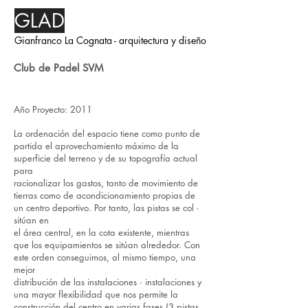
GLAD
Gianfranco La Cognata - arquitectura y diseño
Club de Padel SVM
Año Proyecto: 2011
La ordenación del espacio tiene como punto de
partida el aprovechamiento máximo de la
superficie del terreno y de su topografía actual
para
racionalizar los gastos, tanto de movimiento de
tierras como de acondicionamiento propias de
un centro deportivo. Por tanto, las pistas se col ∙
sitúan en
el área central, en la cota existente, mientras
que los equipamientos se sitúan alrededor. Con
este orden conseguimos, al mismo tiempo, una
mejor
distribución de las instalaciones ∙ instalaciones y
una mayor flexibilidad que nos permite la
construcción del centro en varias fases (3 pistas